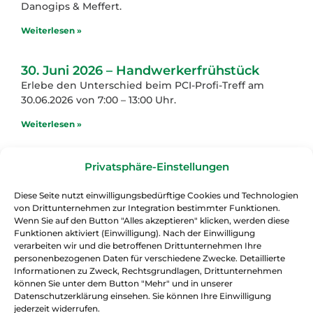
Danogips & Meffert.
Weiterlesen »
30. Juni 2026 – Handwerkerfrühstück
Erlebe den Unterschied beim PCI-Profi-Treff am
30.06.2026 von 7:00 – 13:00 Uhr.
Weiterlesen »
9. Juni 2026 – Handwerkertag
Privatsphäre-Einstellungen
Handwerkertag bei AS5: Profi-Tipps,
Systemlösungen, Austausch und starke Angebote für
Diese Seite nutzt einwilligungsbedürftige Cookies und Technologien
Fliesenprofis.
von Drittunternehmen zur Integration bestimmter Funktionen.
Wenn Sie auf den Button "Alles akzeptieren" klicken, werden diese
Weiterlesen »
Funktionen aktiviert (Einwilligung). Nach der Einwilligung
verarbeiten wir und die betroffenen Drittunternehmen Ihre
personenbezogenen Daten für verschiedene Zwecke. Detaillierte
18. Mai 2026 – Handwerkerfrühstück
Informationen zu Zweck, Rechtsgrundlagen, Drittunternehmen
können Sie unter dem Button "Mehr" und in unserer
Erlebe den Unterschied beim PCI-Profi-Treff am
Datenschutzerklärung einsehen. Sie können Ihre Einwilligung
18.05.2026 von 7:00 – 13:00 Uhr.
jederzeit widerrufen.