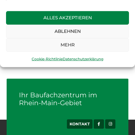
Weiterlesen »
ALLES AKZEPTIEREN
7. Mai 2026 – Handwerkerfrühstück
Kommen Sie vorbei uns lassen Sie sich von Ihrem
ABLEHNEN
ADLER Experten beraten!
MEHR
Weiterlesen »
Cookie-Richtlinie
Datenschutzerklärung
Ihr Baufachzentrum im
Rhein-Main-Gebiet
KONTAKT