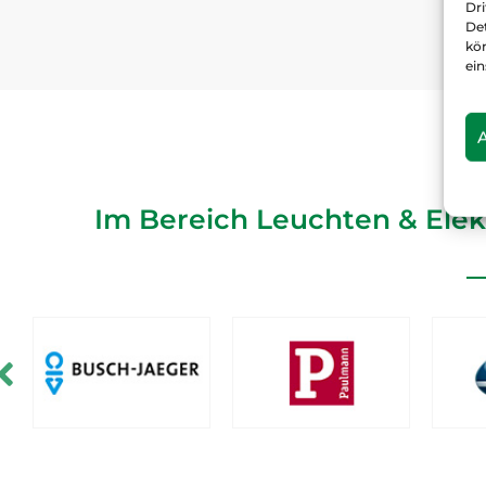
Dr
De
kö
ein
Im Bereich Leuchten & Elek