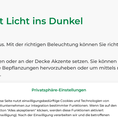
 Licht ins Dunkel
aus. Mit der richtigen Beleuchtung können Sie ric
 oder an der Decke Akzente setzen. Sie können 
e Bepflanzungen hervorzuheben oder um mittels 
.
n, Lampen und Klingelanlagen von Heidemann sow
Privatsphäre-Einstellungen
 Hinblick auf moderne Beleuchtungstechnik erwe
 und LED-Leuchtmittel.
se Seite nutzt einwilligungsbedürftige Cookies und Technologien von
ittunternehmen zur Integration bestimmter Funktionen. Wenn Sie auf den
oße Auswahl an Artikeln für die fachgerechte Elek
ton "Alles akzeptieren" klicken, werden diese Funktionen aktiviert
sonals.
nwilligung). Nach der Einwilligung verarbeiten wir und die betroffenen