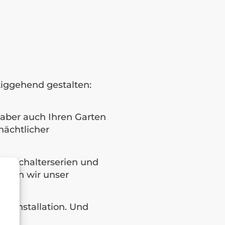
htiggehend gestalten:
aber auch Ihren Garten
nächtlicher
ie Schalterserien und
itern wir unser
troinstallation. Und