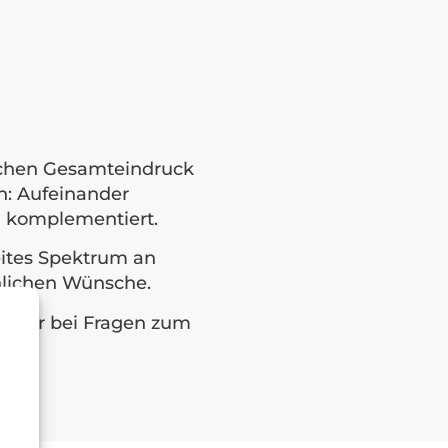
ischen Gesamteindruck
en: Aufeinander
n komplementiert.
eites Spektrum an
önlichen Wünsche.
g oder bei Fragen zum