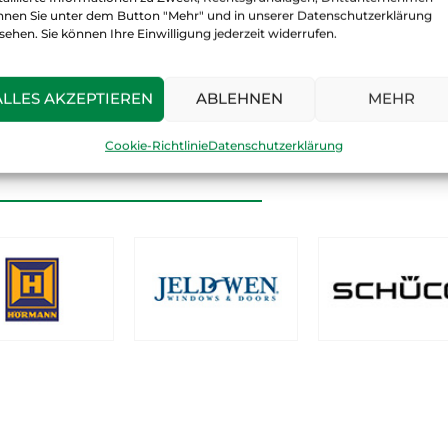
nnen Sie unter dem Button "Mehr" und in unserer Datenschutzerklärung
sehen. Sie können Ihre Einwilligung jederzeit widerrufen.
ALLES AKZEPTIEREN
ABLEHNEN
MEHR
äge & Fenster führen wir Produkt
Firmen:
Cookie-Richtlinie
Datenschutzerklärung