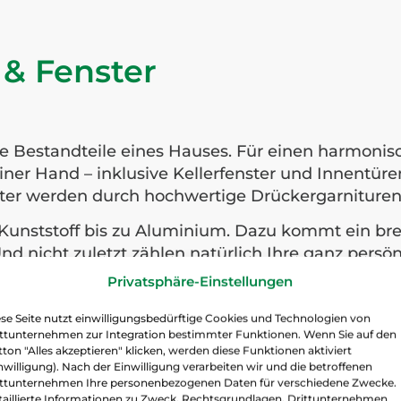
 & Fenster
ste Bestandteile eines Hauses. Für einen harmon
einer Hand – inklusive Kellerfenster und Innentür
ter werden durch hochwertige Drückergarniture
er Kunststoff bis zu Aluminium. Dazu kommt ein br
d nicht zuletzt zählen natürlich Ihre ganz pers
Privatsphäre-Einstellungen
bereits bei der Wahl von Material und Ausführun
ich auch direkt bei Ihnen zuhause.
se Seite nutzt einwilligungsbedürftige Cookies und Technologien von
ittunternehmen zur Integration bestimmter Funktionen. Wenn Sie auf den
ton "Alles akzeptieren" klicken, werden diese Funktionen aktiviert
nwilligung). Nach der Einwilligung verarbeiten wir und die betroffenen
ittunternehmen Ihre personenbezogenen Daten für verschiedene Zwecke.
taillierte Informationen zu Zweck, Rechtsgrundlagen, Drittunternehmen