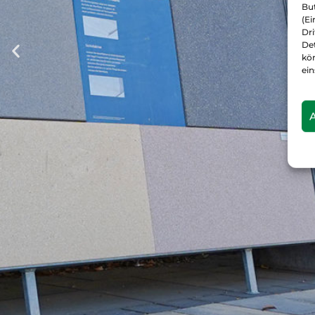
But
(Ei
Dr
De
kö
ein