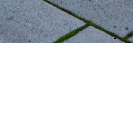
Ihr Baufachzentrum im Rhei
Baufachzentrum
gewerblich & privat