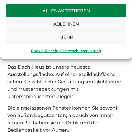
Start
Ausstellung
Dachausstellung
ALLES AKZEPTIEREN
Ausstellung
ABLEHNEN
Dachausstellung
MEHR
Mit fachkundiger Beratung hoch
Cookie-Richtlinie
Datenschutzerklärung
hinaus.
Das Dach-Haus ist unsere neueste
Ausstellungsfläche. Auf einer Steildachfläche
sehen Sie zahlreiche Gestaltungsmöglichkeiten
und Musterbedeckungen mit
unterschiedlichsten Ziegeln.
Die eingelassenen Fenster können Sie sowohl
von außen begutachten, als auch von Innen
öffnen. So haben sie die Optik und die
Bedienbarkeit vor Augen.